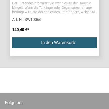
Der Türsender informiert Sie, wenn es an der Haustür
klingelt. Wenn die Türklingel oder Gegensprechanlage
betätigt wird, meldet er dies den Empfängern, welche Sie
mit Ton, Licht oder Vibration
Art.-Nr. SW10066
informieren.Eigenschaften:Zuverlässig: Bis zu 200 m
ReichweiteFlexibel: Auch für
GegensprechanlagenEinstellbare Anzeige: Unterscheidet
140,40 €*
verschiedene TürenLange Leistung: Bis zu 3 J.
Batterielebensdauer Größe und Gewicht: 80 x 145 x 36
In den Warenkorb
mm, 190 g
Folge uns