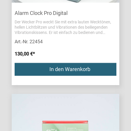
Alarm Clock Pro Digital
Der Wecker Pro weckt Sie mit extra lauten Wecktönen,
hellen Lichtblitzen und Vibrationen des beiliegenden
Vibrationskissens. Er ist einfach zu bedienen und
vollgepackt mit cleveren Features wie Nachtlicht und
Art.-Nr. 22454
Ausfallbatterie.
130,00 €*
In den Warenkorb