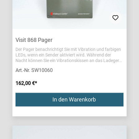
Visit 868 Pager
Der Pager benachrichtigt Sie mit Vibration und farbigen
LEDs, wenn ein Sender aktiviert wird. Während der
Nacht können Sie ein Vibrationskissen an das Ladegerät
(Zubehör) anschließen.Inhalt:inkl. Gürtelclip und
Art.-Nr. SW10060
Trageband
162,00 €*
In den Warenkorb