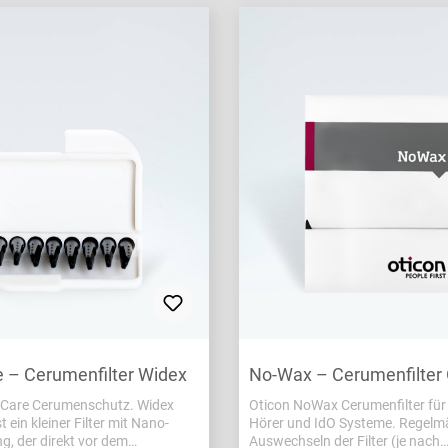
 – Cerumenfilter Widex
No-Wax – Cerumenfilter 
Care Cerumenschutz. Widex
Oticon NoWax Cerumenfilter für 
 ein kleiner Filter mit Nano-
Hörer und IdO Systeme. Regelm
g, der direkt vor dem
Auswechseln der Filter (je nach