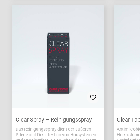
Clear Spray – Reinigungsspray
Clear Ta
Das Reinigungsspray dient der äußeren
Antimikrobi
Pflege und Desinfektion von Hörsystemen
Hörsysteme 