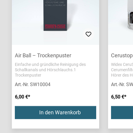
Air Ball – Trockenpuster
Cerustop
Einfache und gründliche Reinigung des
Widex Ceru
Schallkanals und Hörschlauchs.1
Cerumenfilt
Trockenpuster
Hörer des H
Verschmutz
Art.-Nr. SW10004
Art.-Nr. 
Filterwechse
einwandfrei
6,00 €*
Cerumenschu
6,50 €*
erneuert wer
In den Warenkorb