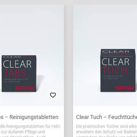
bs – Reinigungstabletten
Clear Tuch – Feuchttüche
elle Reinigungstabletten für HdO
Die praktischen Tücher sind alkoh
zur äußeren Pflege und
erweitern den Schutz vor Bakter