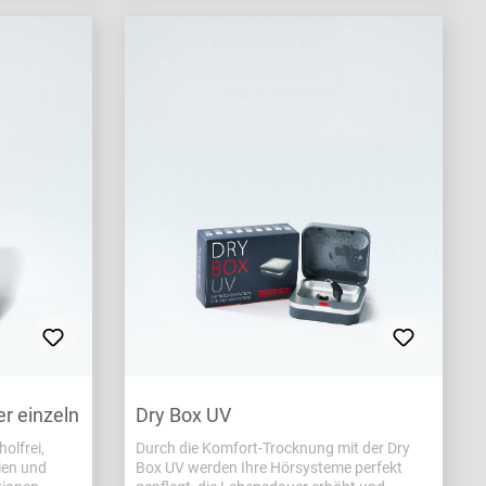
r einzeln
Dry Box UV
olfrei,
Durch die Komfort-Trocknung mit der Dry
ien und
Box UV werden Ihre Hörsysteme perfekt