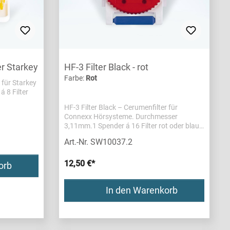
r Starkey
HF-3 Filter Black - rot
Farbe:
Rot
 für Starkey
 8 Filter
HF-3 Filter Black – Cerumenfilter für
Connexx Hörsysteme. Durchmesser
3,11mm.1 Spender á 16 Filter rot oder blau
(rechts/links)
Art.-Nr. SW10037.2
12,50 €*
orb
In den Warenkorb