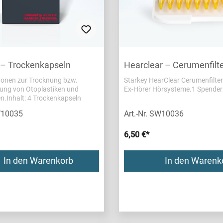
 – Trockenkapseln
Hearclear – Cerumenfilte
onen zur Trocknung bzw.
Starkey HearClear Cerumenfilter
ung von Otoplastiken und
Ex-Hörer Hörsysteme.1 Spender á
Hörsystemen.Inhalt: 4 Trockenkapseln
SW10035
Art.-Nr. SW10036
6,50 €*
In den Warenkorb
In den Warenk