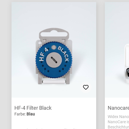
HF-4 Filter Black
Nanocare
Farbe:
Blau
Widex Nano
NanoCare ist
Beschichtun