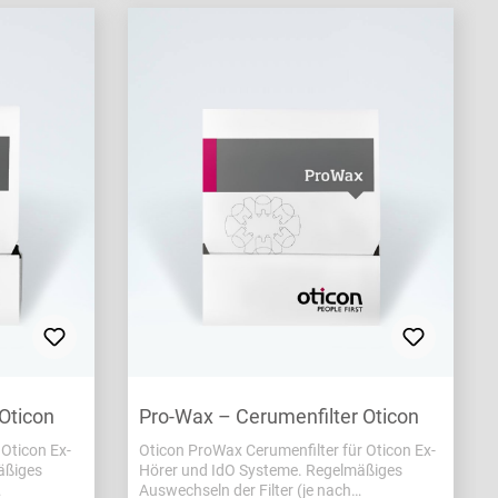
Oticon
Pro-Wax – Cerumenfilter Oticon
Oticon Ex-
Oticon ProWax Cerumenfilter für Oticon Ex-
äßiges
Hörer und IdO Systeme. Regelmäßiges
Auswechseln der Filter (je nach