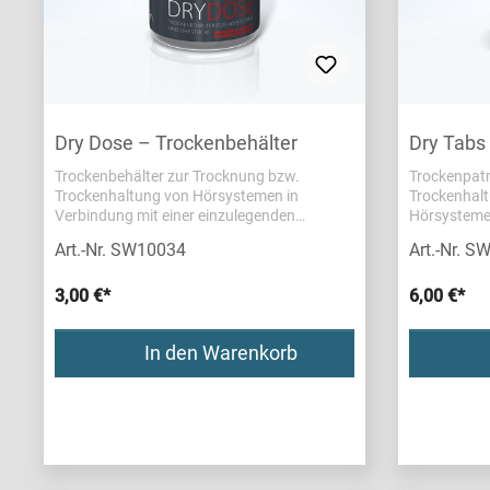
Dry Dose – Trockenbehälter
Dry Tabs
Trockenbehälter zur Trocknung bzw.
Trockenpatr
Trockenhaltung von Hörsystemen in
Trockenhalt
Verbindung mit einer einzulegenden
Trockenpatrone/-kapsel. Wir empfehlen, die
Art.-Nr. SW10034
Art.-Nr. 
Trocknung über Nacht
durchzuführen.Inhalt: 1 Trockenbehälter
3,00 €*
6,00 €*
In den Warenkorb