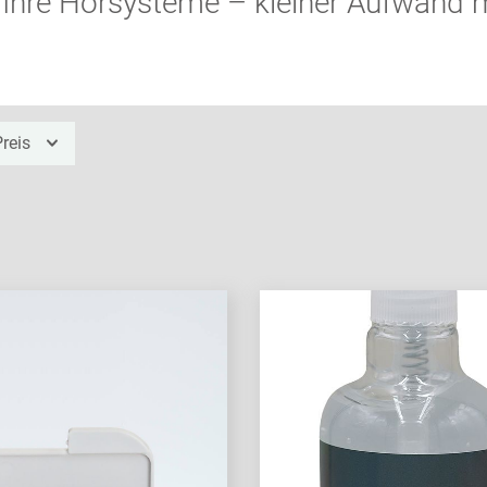
r Ihre Hörsysteme – kleiner Aufwand 
Preis